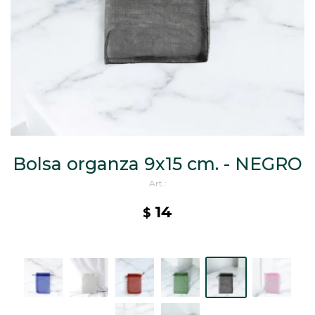
CAJ
TA
CA
TA
PO
SE
ENV
Bolsa organza 9x15 cm. - NEGRO
14
$