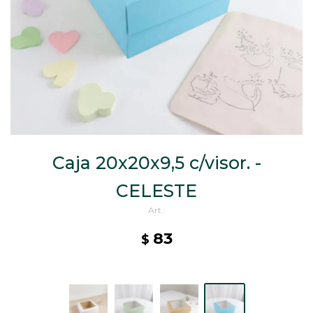
CAJ
TA
CA
TA
PO
SE
Caja 20x20x9,5 c/visor. -
CELESTE
83
$