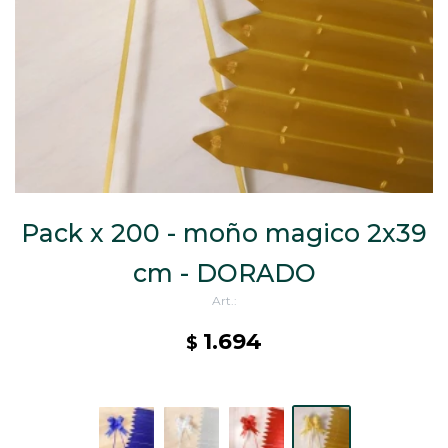
CAJ
TA
CA
TA
PO
SE
Pack x 200 - moño magico 2x39
cm - DORADO
1.694
$