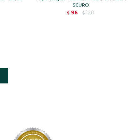
SCURO
96
120
$
$