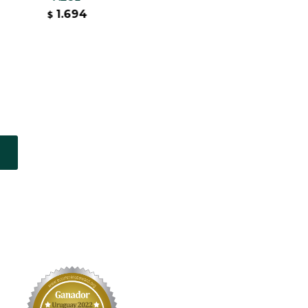
1.694
$