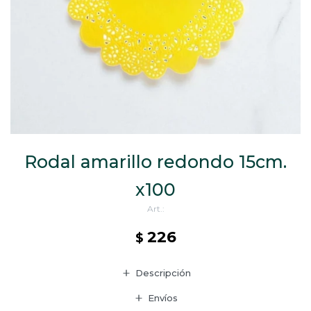
CAJ
TA
CA
TA
PO
SE
Rodal amarillo redondo 15cm.
x100
226
$
Descripción
Envíos