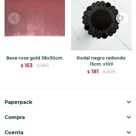
Base rose gold 38x30cm.
Rodal negro redondo
15cm. x100
153
180
$
$
181
226
$
$
Paperpack
Compra
Cuenta