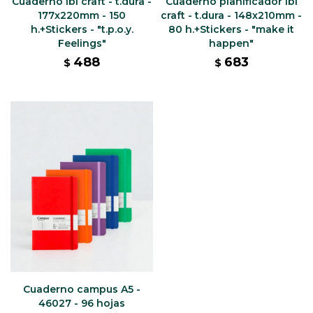
Cuaderno ibi craft - t.dura -
Cuaderno planificador ibi
177x220mm - 150
craft - t.dura - 148x210mm -
h.+Stickers - "t.p.o.y.
80 h.+Stickers - "make it
Feelings"
happen"
488
683
$
$
Cuaderno campus A5 -
46027 - 96 hojas