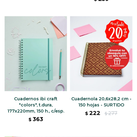
Cuadernos ibi craft
Cuadernola 20,6x28,2 cm -
"colors", t.dura,
150 hojas - SURTIDO
177x220mm, 150 h., c/esp.
222
277
$
$
363
$