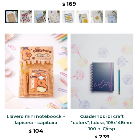
169
$
Llavero mini noteboock +
Cuadernos ibi craft
lapicera - capibara
"colors", t.dura, 105x148mm,
100 h. C/esp.
104
$
239
$