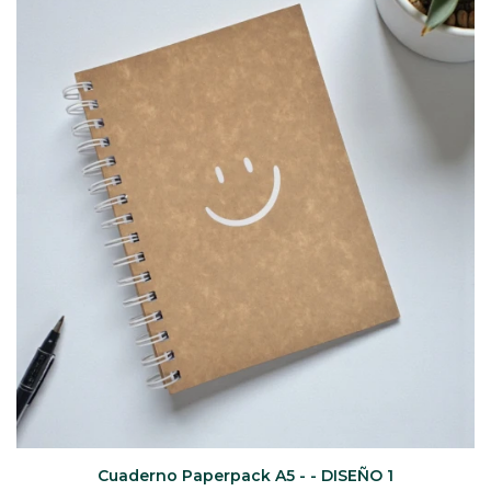
CAJ
TA
CA
TA
PO
SE
Cuaderno Paperpack A5 - - DISEÑO 1