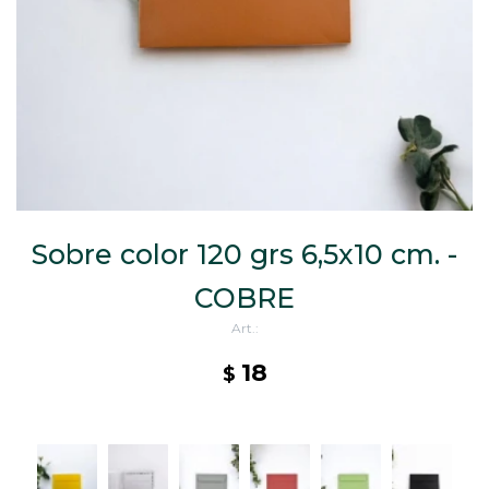
CAJ
TA
CA
TA
PO
SE
ENV
Sobre color 120 grs 6,5x10 cm. -
COBRE
18
$