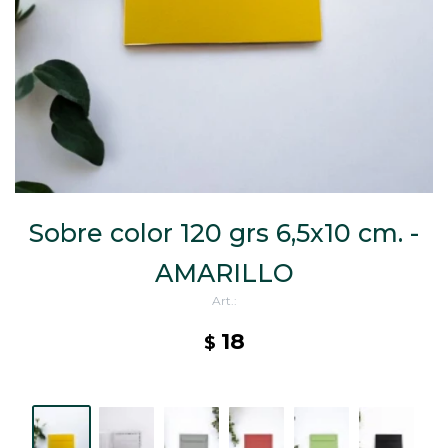
CAJ
TA
CA
TA
PO
SE
ENV
Sobre color 120 grs 6,5x10 cm. -
AMARILLO
18
$