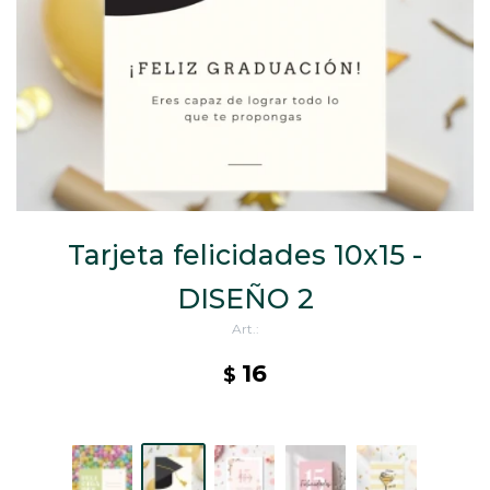
CAJ
TA
CA
TA
PO
SE
ENV
Tarjeta felicidades 10x15 -
DISEÑO 2
16
$