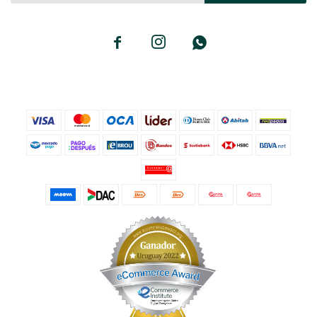


