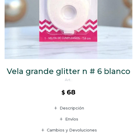
CAJ
TA
CA
TA
PO
SE
ENV
Vela grande glitter n # 6 blanco
68
$
Descripción
Envíos
Cambios y Devoluciones