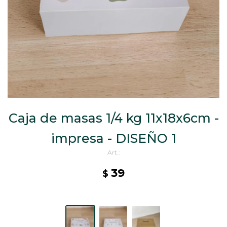
CAJ
TA
CA
TA
PO
SE
ENV
Caja de masas 1/4 kg 11x18x6cm -
impresa - DISEÑO 1
39
$