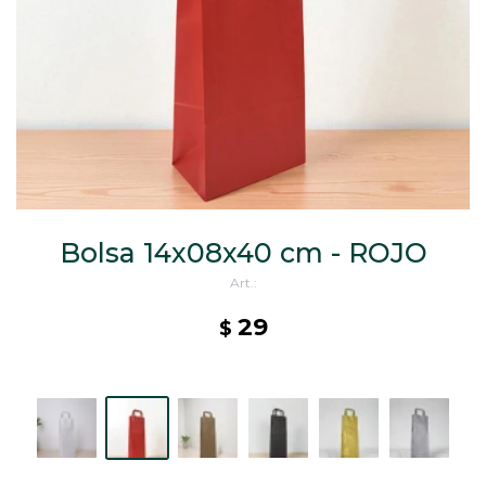
CAJ
TA
CA
TA
PO
SE
ENV
Bolsa 14x08x40 cm - ROJO
29
$