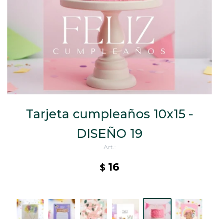
CAJ
TA
CA
TA
PO
SE
Tarjeta cumpleaños 10x15 -
DISEÑO 19
16
$