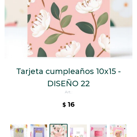
CAJ
TA
CA
TA
PO
SE
ENV
Tarjeta cumpleaños 10x15 -
DISEÑO 22
16
$