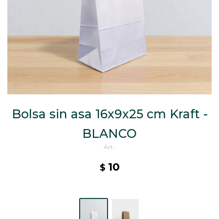
CAJ
TA
CA
TA
PO
SE
ENV
Bolsa sin asa 16x9x25 cm Kraft -
BLANCO
10
$