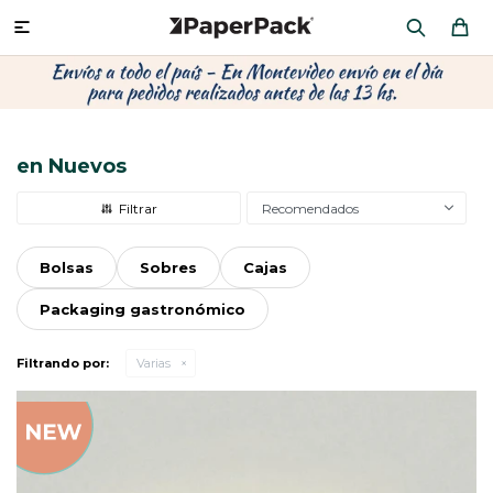
MI CUENTA

P
P
P
P
P
P
P
P
P
P
PRODUCTOS
CA
PA
SOB
CU
OFI
ÁR
CIN
CAJ
FRA
en Nuevos
CO
CA
SOB
LAP
MU
HIL
CAJ
REGALOS
Recomendados
CA
TE
SO
AR
AC
MO
CA
PACKAGING PREMIUM
Bolsas
Sobres
Cajas
TR
OR
PO
AC
PAP
PAP
Packaging gastronómico
PL
PO
PAP
DES
BOLSAS Y SOBRES AL POR MAYOR
Filtrando por:
Varias
CAJ
PAP
DE
CAJ
PAP
RES
ÚLTIMAS NOVEDADES
CAJ
STI
AC