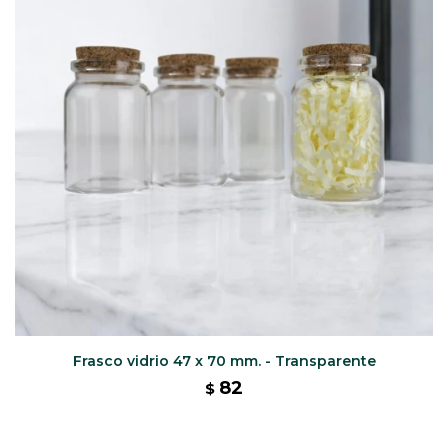
CAJ
TA
CA
TA
PO
SE
ENV
Frasco vidrio 47 x 70 mm. - Transparente
82
$