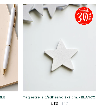
BLE
Tag estrella c/adhesivo 2x2 cm. - BLANCO
12
17
$
$