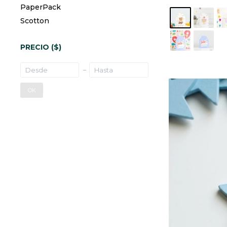
PaperPack
Scotton
PRECIO
($)
OK