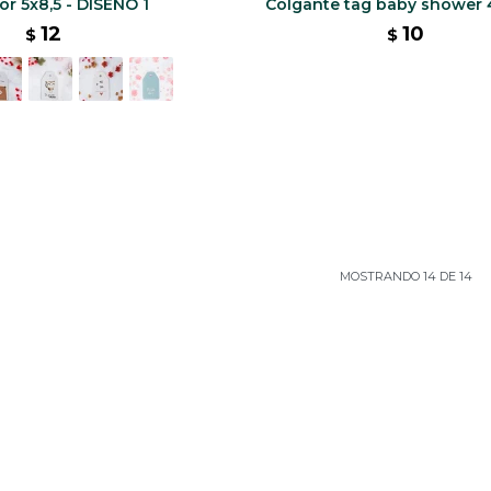
r 5x8,5 - DISEÑO 1
Colgante tag baby shower
12
10
$
$
MOSTRANDO
14
DE
14
SUSCRÍBETE A NUESTRA NEWSLETTER
SUSCRIBIRME