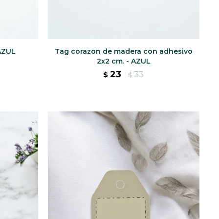
 AZUL
Tag corazon de madera con adhesivo
2x2 cm. - AZUL
23
33
$
$