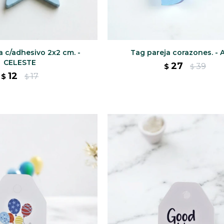
a c/adhesivo 2x2 cm. -
Tag pareja corazones. -
CELESTE
27
39
$
$
12
17
$
$