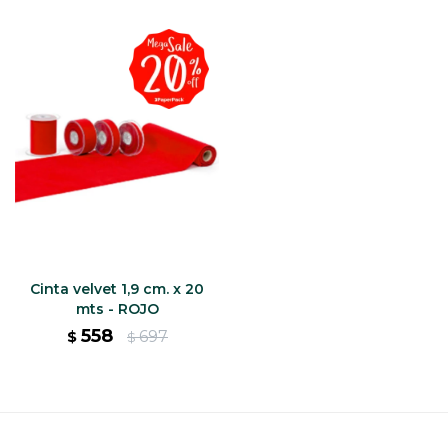
Cinta velvet 1,9 cm. x 20
mts - ROJO
558
697
$
$