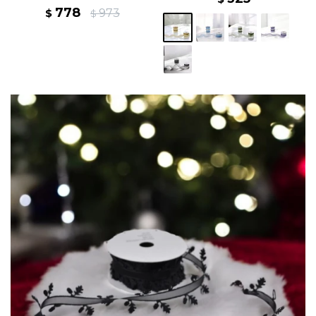
778
973
$
$