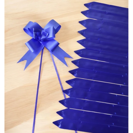
CAJ
TA
CA
TA
PO
SE