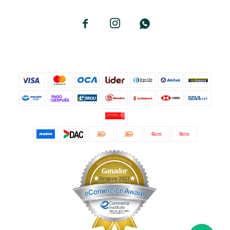


