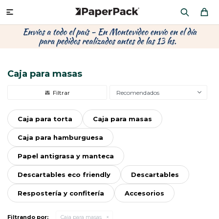
MI CUENTA

P
P
P
P
P
P
P
P
P
P
PRODUCTOS
CA
PA
SOB
CU
OFI
ÁR
CIN
CAJ
FRA
Caja para masas
CO
CA
SOB
LAP
MU
HIL
CAJ
REGALOS
Recomendados
CA
TE
SO
AR
AC
MO
CA
PACKAGING PREMIUM
Caja para torta
Caja para masas
TR
OR
PO
AC
PAP
PAP
Caja para hamburguesa
PL
PO
PAP
DES
Papel antigrasa y manteca
BOLSAS Y SOBRES AL POR MAYOR
CAJ
PAP
DE
Descartables eco friendly
Descartables
CAJ
PAP
RES
Respostería y confitería
Accesorios
ÚLTIMAS NOVEDADES
CAJ
STI
AC
Filtrando por:
Caja para masas