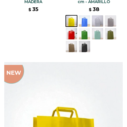
MADERA
cm - AMARILLO
35
38
$
$