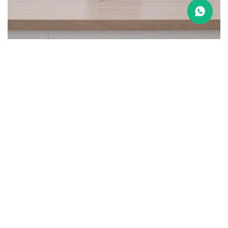
Bolsa 14x8x26 cm - BLANCO
24
$