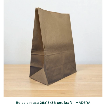
CAJ
TA
CA
TA
PO
SE
Bolsa sin asa 28x15x38 cm. kraft - MADERA