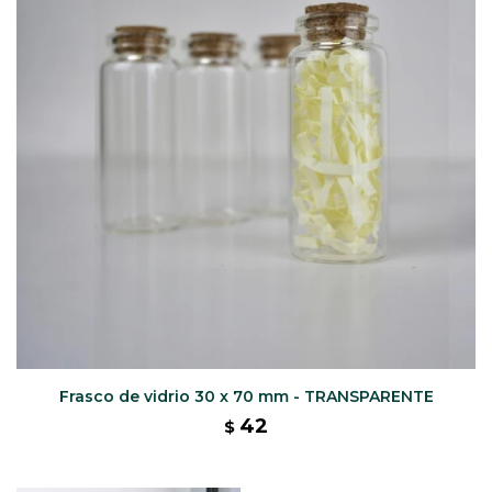
CAJ
TA
CA
TA
PO
SE
Frasco de vidrio 30 x 70 mm - TRANSPARENTE
42
$