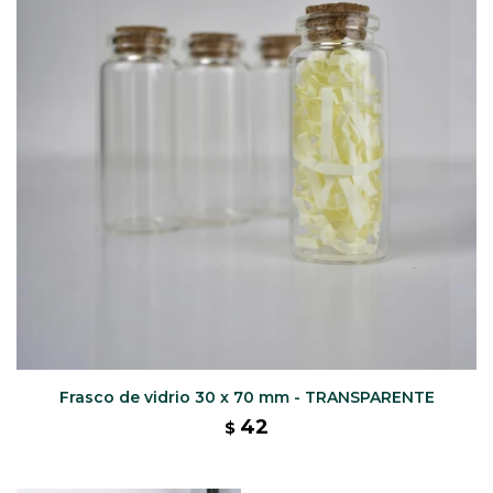
CAJ
TA
CA
TA
PO
SE
Frasco de vidrio 30 x 70 mm - TRANSPARENTE
42
$