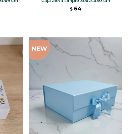
30x9 cm -
Caja aleta simple 30x24x30 cm
64
$