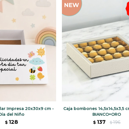
lar Impresa 20x30x9 cm -
Caja bombones 14,5x14,5x3,5 c
Día del Niño
BIANCO+ORO
128
137
196
$
$
$