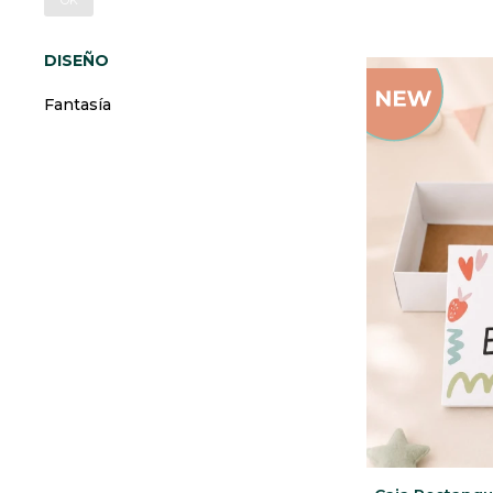
OK
DISEÑO
Fantasía