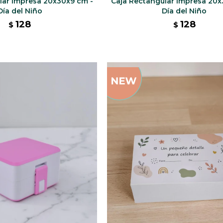
lar Impresa 20x30x9 cm -
Caja Rectangular Impresa 20x
Día del Niño
Día del Niño
128
128
$
$