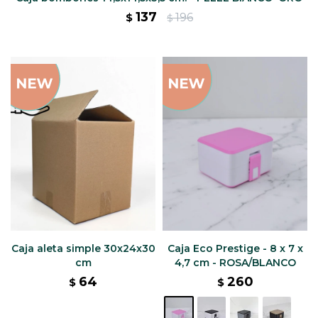
137
196
$
$
Caja aleta simple 30x24x30
Caja Eco Prestige - 8 x 7 x
cm
4,7 cm - ROSA/BLANCO
64
260
$
$