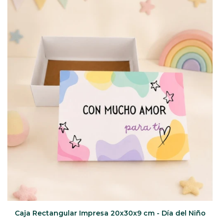
CAJ
TA
CA
TA
PO
SE
ENV
Caja Rectangular Impresa 20x30x9 cm - Día del Niño