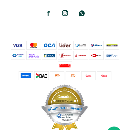


