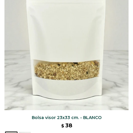
CAJ
TA
CA
TA
PO
SE
Bolsa visor 23x33 cm. - BLANCO
38
$