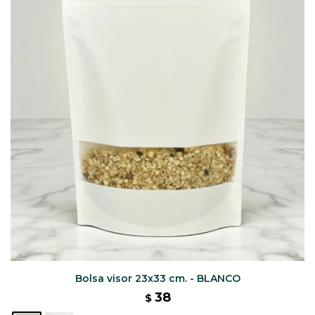
CAJ
TA
CA
TA
PO
SE
ENV
Bolsa visor 23x33 cm. - BLANCO
38
$