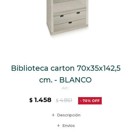
CAJ
TA
CA
TA
PO
SE
ENV
Biblioteca carton 70x35x142,5
cm. - BLANCO
1.458
$
4.861
$
70
Descripción
Envíos