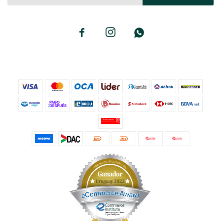


