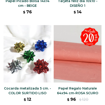
Papel Picado Bolsa 14x14
Tarjeta feliz día 10x10 -
cm - BEIGE
DISEÑO 1
76
14
$
$
Cocarda metalizada 5 cm. -
Papel Regalo Naturale
COLOR SURTIDO LISO
64x94 cm-ROSA SCURO
12
96
120
$
$
$