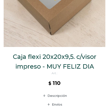
CAJ
TA
CA
TA
PO
SE
ENV
Caja flexi 20x20x9,5. c/visor
impreso - MUY FELIZ DIA
110
$
Descripción
Envíos