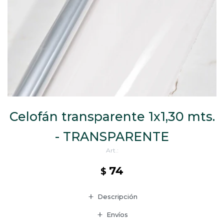
CAJ
TA
CA
TA
PO
SE
ENV
Celofán transparente 1x1,30 mts.
- TRANSPARENTE
74
$
Descripción
Envíos