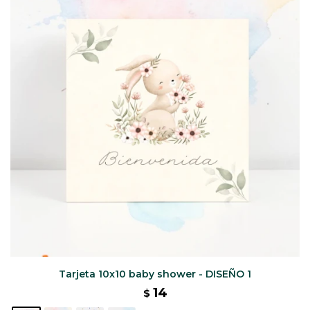
CAJ
TA
CA
TA
PO
SE
ENV
Tarjeta 10x10 baby shower - DISEÑO 1
14
$