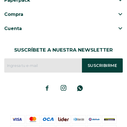
Paperpack
CAJ
TA
Compra
CA
TA
Cuenta
PO
SE
SUSCRÍBETE A NUESTRA NEWSLETTER
ENV
SUSCRIBIRME


