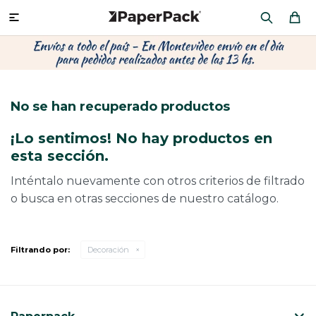
MI CUENTA

P
P
P
P
P
P
P
P
P
P
PRODUCTOS
CA
PA
SOB
CU
OFI
ÁR
CIN
CAJ
FRA
No se han recuperado productos
CO
CA
SOB
LAP
MU
HIL
CAJ
REGALOS
¡Lo sentimos! No hay productos en
CA
TE
SO
AR
AC
MO
CA
esta sección.
PACKAGING PREMIUM
TR
OR
PO
AC
PAP
PAP
Inténtalo nuevamente con otros criterios de filtrado
o busca en otras secciones de nuestro catálogo.
PL
PO
PAP
DES
BOLSAS Y SOBRES AL POR MAYOR
CAJ
PAP
DE
Filtrando por:
Decoración
CAJ
PAP
RES
ÚLTIMAS NOVEDADES
CAJ
STI
AC