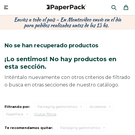
MI CUENTA

P
P
P
P
P
P
P
P
P
P
PRODUCTOS
CA
PA
SOB
CU
CA
MU
CIN
CAJ
FRA
No se han recuperado productos
CO
CA
SOB
LAP
AC
HIL
CAJ
REGALOS
¡Lo sentimos! No hay productos en
CA
TE
SO
AR
ÁR
MO
CA
esta sección.
PACKAGING PREMIUM
TR
OR
PO
AC
PAP
PAP
Inténtalo nuevamente con otros criterios de filtrado
o busca en otras secciones de nuestro catálogo.
CAJ
PO
PAP
DES
BOLSAS Y SOBRES AL POR MAYOR
CAJ
PAP
DE
Filtrando por:
Packaging gastronómico
Accesorios
Quitar filtros
PaperPack
CAJ
PAP
RES
ÚLTIMAS NOVEDADES
Te recomendamos quitar:
Packaging gastronómico
CAJ
STI
AC