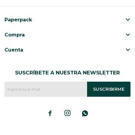
CAJ
TA
Paperpack
CA
TA
Compra
PO
SE
Cuenta
SUSCRÍBETE A NUESTRA NEWSLETTER
SUSCRIBIRME


