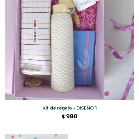
CAJ
TA
CA
TA
PO
SE
Kit de regalo - DISEÑO 1
980
$