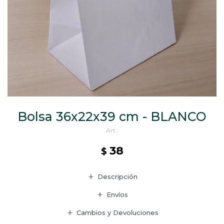
CAJ
TA
CA
TA
PO
SE
ENV
Bolsa 36x22x39 cm - BLANCO
38
$
Descripción
Envíos
Cambios y Devoluciones