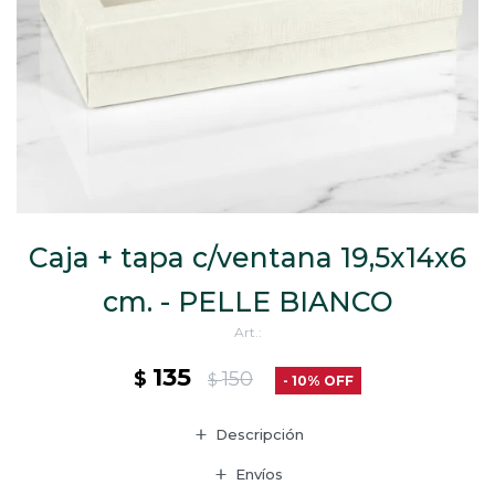
CAJ
TA
CA
TA
PO
SE
Caja + tapa c/ventana 19,5x14x6
cm. - PELLE BIANCO
135
$
150
$
10
Descripción
Envíos