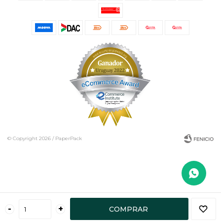
© Copyright 2026 / PaperPack
Fenicio
-
+
COMPRAR