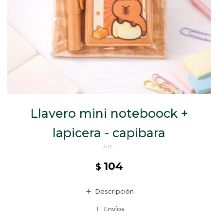
CAJ
TA
CA
TA
PO
SE
ENV
Llavero mini noteboock +
lapicera - capibara
104
$
Descripción
Envíos