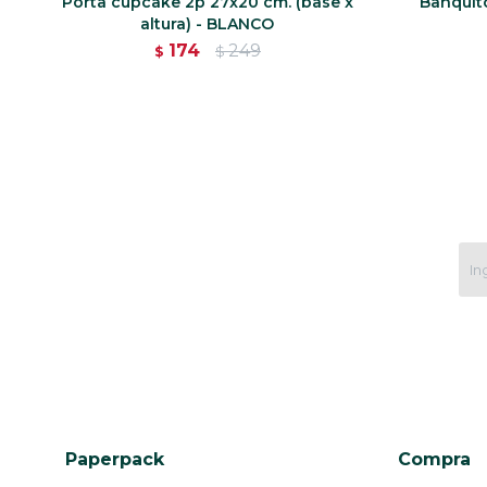
Porta cupcake 2p 27x20 cm. (base x
Banquit
altura) - BLANCO
174
249
$
$
Paperpack
Compra