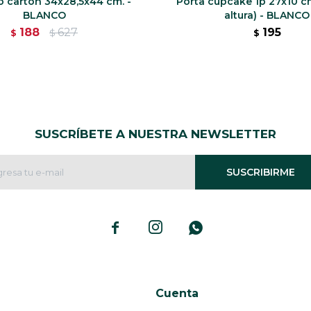
o carton 34x28,5x44 cm. -
Porta cupcake 1p 27x10 cm
BLANCO
altura) - BLANCO
188
627
195
$
$
$
SUSCRÍBETE A NUESTRA NEWSLETTER
SUSCRIBIRME



Cuenta