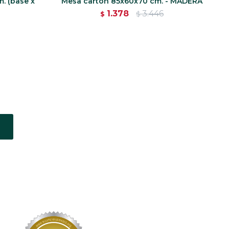
. (base x
Mesa carton 85x60x70 cm. - MADERA
1.378
3.446
$
$