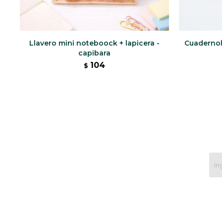
Llavero mini noteboock + lapicera -
Cuadernola
capibara
104
$