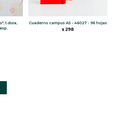
", t.dura,
Cuaderno campus A5 - 46027 - 96 hojas
Cu
esp.
298
$