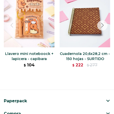
Llavero mini noteboock +
Cuadernola 20,6x28,2 cm -
lapicera - capibara
150 hojas - SURTIDO
104
222
277
$
$
$
Paperpack
Compra