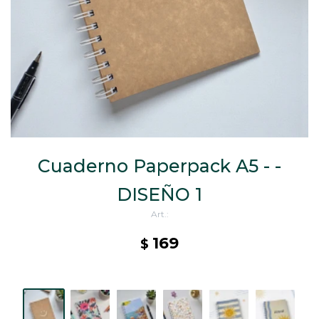
CAJ
TA
CA
TA
PO
SE
ENV
Cuaderno Paperpack A5 - -
DISEÑO 1
169
$