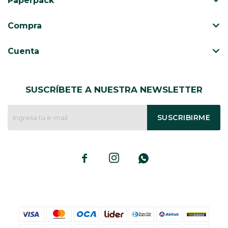
Paperpack
CAJ
TA
Compra
CA
TA
Cuenta
PO
SE
SUSCRÍBETE A NUESTRA NEWSLETTER
ENV
SUSCRIBIRME


