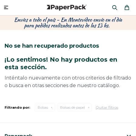
MI CUENTA

P
P
P
P
P
P
P
P
P
P
PRODUCTOS
CA
PA
SOB
CU
OFI
ÁR
CIN
CAJ
FRA
No se han recuperado productos
CO
CA
SOB
LAP
MU
HIL
CAJ
REGALOS
¡Lo sentimos! No hay productos en
CA
TE
SO
AR
AC
MO
CA
esta sección.
PACKAGING PREMIUM
TR
OR
PO
AC
PAP
PAP
Inténtalo nuevamente con otros criterios de filtrado
o busca en otras secciones de nuestro catálogo.
PL
PO
PAP
DES
BOLSAS Y SOBRES AL POR MAYOR
CAJ
PAP
DE
Quitar filtros
Filtrando por:
Bolsas
Bolsas de papel
CAJ
PAP
RES
ÚLTIMAS NOVEDADES
CAJ
STI
AC