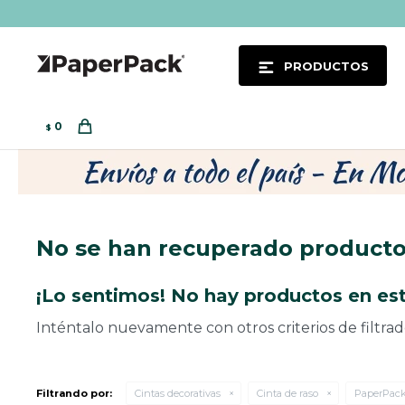
PRODUCTOS
0
$
No se han recuperado product
¡Lo sentimos! No hay productos en est
Inténtalo nuevamente con otros criterios de filtra
Filtrando por:
Cintas decorativas
Cinta de raso
PaperPac