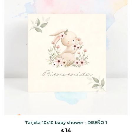
CAJ
TA
CA
TA
PO
SE
Tarjeta 10x10 baby shower - DISEÑO 1
14
$