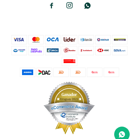


