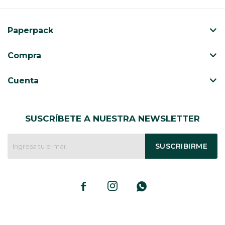
CAJ
TA
Paperpack
CA
TA
Compra
PO
SE
Cuenta
SUSCRÍBETE A NUESTRA NEWSLETTER
SUSCRIBIRME


