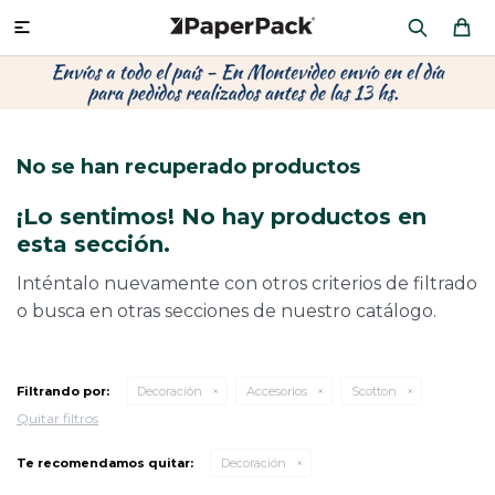
MI CUENTA

P
P
P
P
P
P
P
P
P
P
PRODUCTOS
CA
PA
SOB
CU
CA
MU
CIN
CAJ
FRA
No se han recuperado productos
CO
CA
SOB
LAP
AC
HIL
CAJ
REGALOS
¡Lo sentimos! No hay productos en
CA
TE
SO
AR
ÁR
MO
CA
esta sección.
PACKAGING PREMIUM
TR
OR
PO
AC
PAP
PAP
Inténtalo nuevamente con otros criterios de filtrado
o busca en otras secciones de nuestro catálogo.
CAJ
PO
PAP
DES
BOLSAS Y SOBRES AL POR MAYOR
CAJ
PAP
DE
Filtrando por:
Decoración
Accesorios
Scotton
Quitar filtros
CAJ
PAP
RES
ÚLTIMAS NOVEDADES
Te recomendamos quitar:
Decoración
CAJ
STI
AC