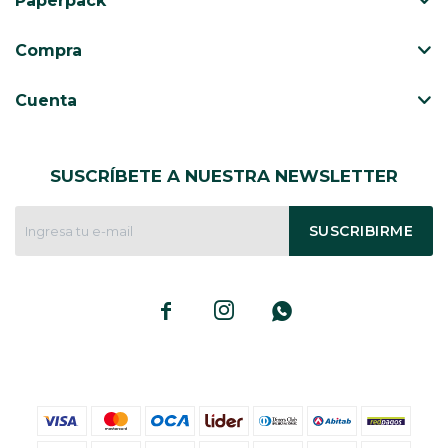
Paperpack
CAJ
TA
Compra
CA
TA
Cuenta
PO
SE
SUSCRÍBETE A NUESTRA NEWSLETTER
SUSCRIBIRME


