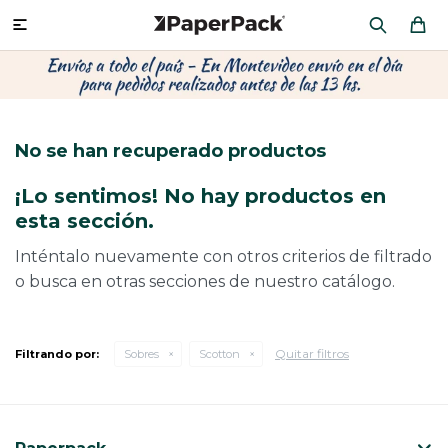
MI CUENTA

P
P
P
P
P
P
P
P
P
P
PRODUCTOS
CA
PA
SOB
CU
CA
MU
CIN
CAJ
FRA
No se han recuperado productos
CO
CA
SOB
LAP
AC
HIL
CAJ
REGALOS
¡Lo sentimos! No hay productos en
CA
TE
SO
AR
ÁR
MO
CA
esta sección.
PACKAGING PREMIUM
TR
OR
PO
AC
PAP
PAP
Inténtalo nuevamente con otros criterios de filtrado
o busca en otras secciones de nuestro catálogo.
CAJ
PO
PAP
DES
BOLSAS Y SOBRES AL POR MAYOR
CAJ
PAP
DE
Quitar filtros
Filtrando por:
Sobres
Scotton
CAJ
PAP
RES
ÚLTIMAS NOVEDADES
CAJ
STI
AC