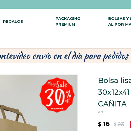
PACKAGING
BOLSAS Y
REGALOS
PREMIUM
AL POR M
Bolsa lis
30x12x4
CAÑITA
16
$
23
$