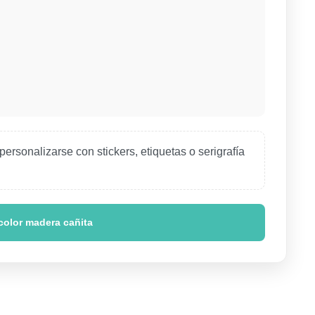
rsonalizarse con stickers, etiquetas o serigrafía
 color madera cañita