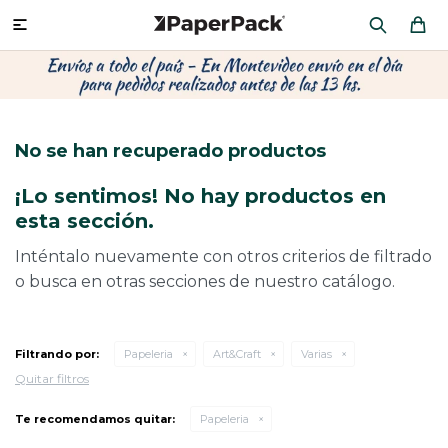
MI CUENTA

P
P
P
P
P
P
P
P
P
P
PRODUCTOS
CA
PA
SOB
CU
OFI
ÁR
CIN
CAJ
FRA
No se han recuperado productos
CO
CA
SOB
LAP
MU
HIL
CAJ
REGALOS
¡Lo sentimos! No hay productos en
CA
TE
SO
AR
AC
MO
CA
esta sección.
PACKAGING PREMIUM
TR
OR
PO
AC
PAP
PAP
Inténtalo nuevamente con otros criterios de filtrado
o busca en otras secciones de nuestro catálogo.
PL
PO
PAP
DES
BOLSAS Y SOBRES AL POR MAYOR
CAJ
PAP
DE
Filtrando por:
Papeleria
Art&Craft
Varias
Quitar filtros
CAJ
PAP
RES
ÚLTIMAS NOVEDADES
Te recomendamos quitar:
Papeleria
CAJ
STI
AC