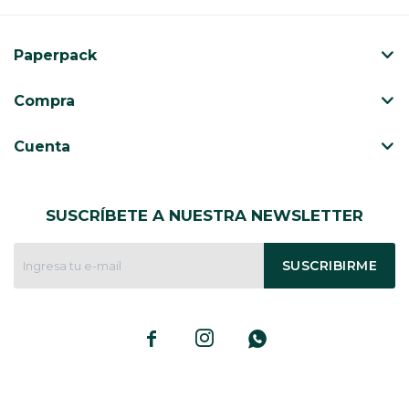
CAJ
TA
Paperpack
CA
TA
Compra
PO
SE
Cuenta
ENV
SUSCRÍBETE A NUESTRA NEWSLETTER
SUSCRIBIRME


